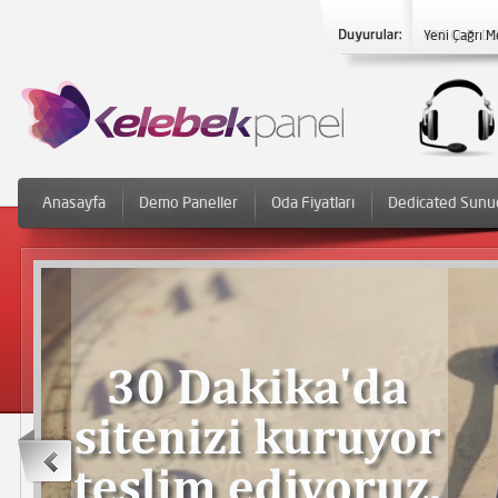
Yeni Çağrı M
Anasayfa
Demo Paneller
Oda Fiyatları
Dedicated Sunu