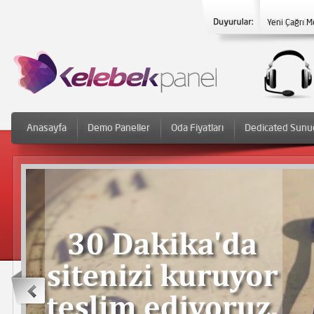
Yeni Çağrı M
Anasayfa
Demo Paneller
Oda Fiyatları
Dedicated Sunu