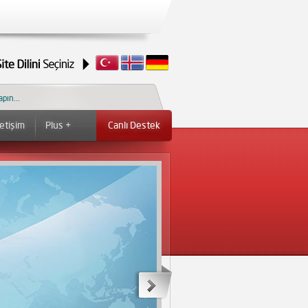
letişim
Plus +
Canlı Destek