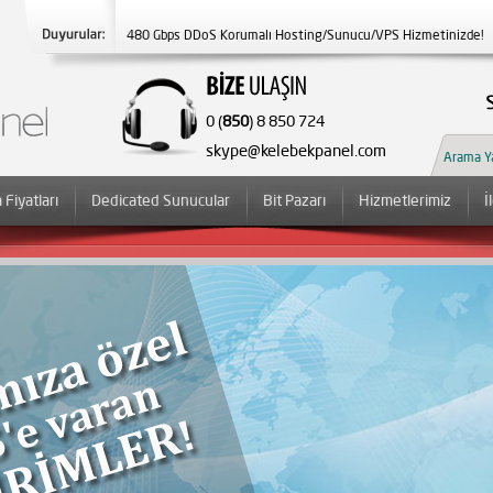
480 Gbps DDoS Korumalı Hosting/Sunucu/VPS Hizmetinizde!
Yeni Çağrı Merkezi Numaramız 7/24 Aktif! 0850 8 850 724 ;)
0 (
850
) 8 850 724
skype@kelebekpanel.com
 Fiyatları
Dedicated Sunucular
Bit Pazarı
Hizmetlerimiz
İ