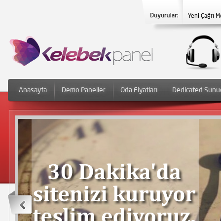
Yeni Çağrı M
Anasayfa
Demo Paneller
Oda Fiyatları
Dedicated Sunu