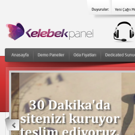
Yeni Çağrı M
Anasayfa
Demo Paneller
Oda Fiyatları
Dedicated Sunu