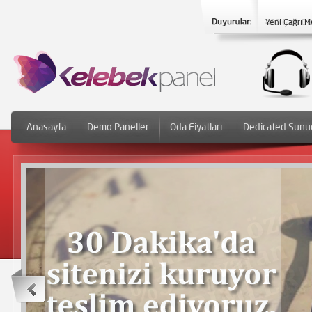
Yeni Çağrı M
Anasayfa
Demo Paneller
Oda Fiyatları
Dedicated Sunu