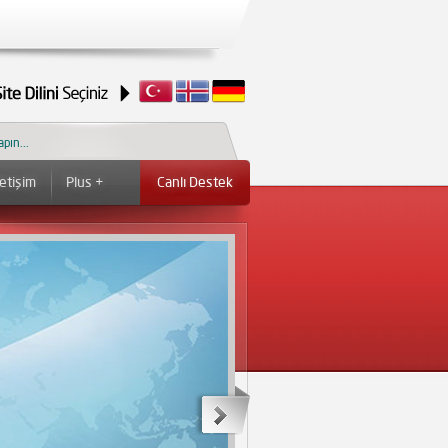
letişim
Plus +
Canlı Destek