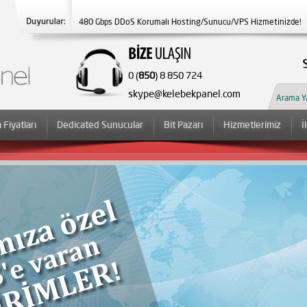
480 Gbps DDoS Korumalı Hosting/Sunucu/VPS Hizmetinizde!
Yeni Çağrı Merkezi Numaramız 7/24 Aktif! 0850 8 850 724 ;)
0 (
850
) 8 850 724
skype@kelebekpanel.com
 Fiyatları
Dedicated Sunucular
Bit Pazarı
Hizmetlerimiz
İ