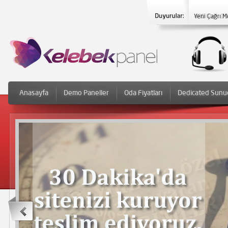
Yeni Çağrı M
Anasayfa
Demo Paneller
Oda Fiyatları
Dedicated Sunu