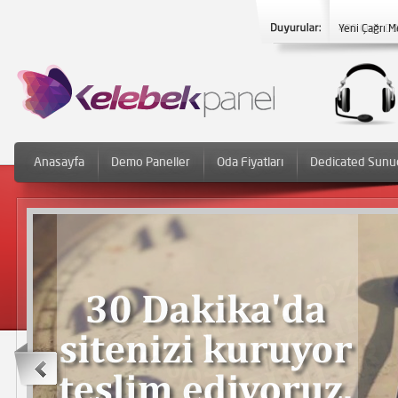
Yeni Çağrı M
Anasayfa
Demo Paneller
Oda Fiyatları
Dedicated Sunu