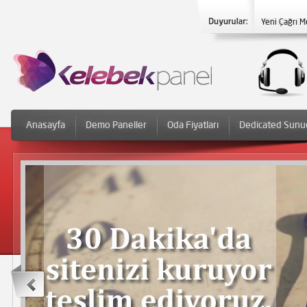
Yeni Çağrı M
Anasayfa
Demo Paneller
Oda Fiyatları
Dedicated Sunu