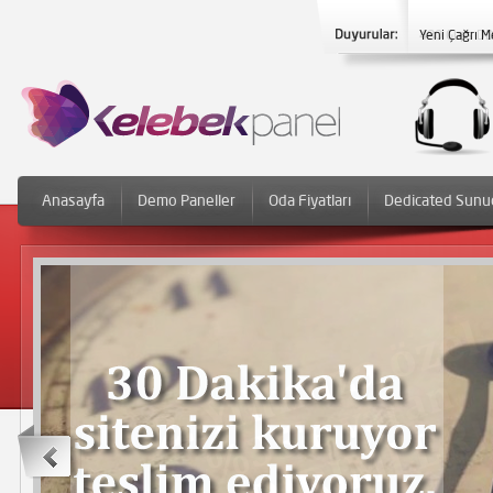
Yeni Çağrı M
Anasayfa
Demo Paneller
Oda Fiyatları
Dedicated Sunu