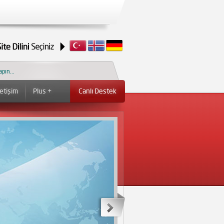
letişim
Plus +
Canlı Destek