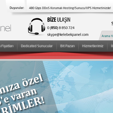
480 Gbps DDoS Korumalı Hosting/Sunucu/VPS Hizmetinizde!
Yeni Çağrı Merkezi Numaramız 7/24 Aktif! 0850 8 850 724 ;)
0 (
850
) 8 850 724
skype@kelebekpanel.com
 Fiyatları
Dedicated Sunucular
Bit Pazarı
Hizmetlerimiz
İ