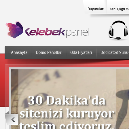
Yeni Çağrı M
Anasayfa
Demo Paneller
Oda Fiyatları
Dedicated Sunu