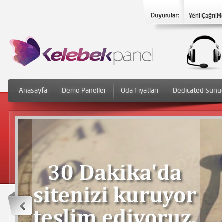
Yeni Çağrı M
Anasayfa
Demo Paneller
Oda Fiyatları
Dedicated Sunu